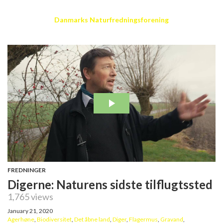
Danmarks Naturfredningsforening
FREDNINGER
Digerne: Naturens sidste tilflugtssted
1,765 views
January 21, 2020
Agerhøne
,
Biodiversitet
,
Det åbne land
,
Diger
,
Flagermus
,
Gravand
,