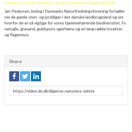
Guldspurv
,
Insekter
,
Jorddiger
,
Læhegn
,
Levesteder
,
Natugle
,
Stendiger
Jan Pedersen, biolog i Danmarks Naturfredningsforening fortæller
om de gamle sten- og jorddiger i det danske landbrugsland og om
hvorfor de er så vigtige for vores hjemmehørende biodiversitet. Fx
natugle, gravand, guldspurv, agerhøne og en lang række insekter
og flagermus.
Share
Link
to
share