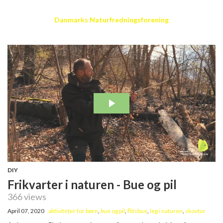
Danmarks Naturfredningsforening
DIY
Frikvarter i naturen - Bue og pil
366 views
April 07, 2020
aktiviteter for børn
,
bue og pil
,
flitsbue
,
leg i naturen
,
skovtur