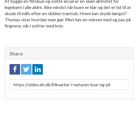
At bygge en flitsbue og snitte en pil er en skøn aktivitet for
legebørn i alle aldre. Ikke mindst når buen er klar og det er tid til at
skyde til måls efter en rådden træstub. Hvem kan skyde længst?
Thomas viser hvordan man gør. Men hav en voksen med og pas på
fingrene, når i snitter med kniv.
Share
Link
to
share