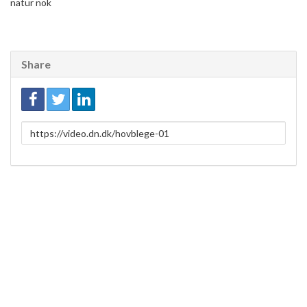
natur nok
Share
Link
to
share