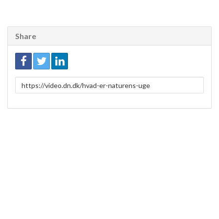
Share
Link
to
share